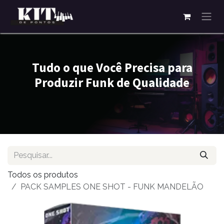
Pular para o conteúdo
Tudo o que Você Precisa para
Produzir Funk de Qualidade
Todos os produtos
PACK SAMPLES ONE SHOT - FUNK MANDELÃO