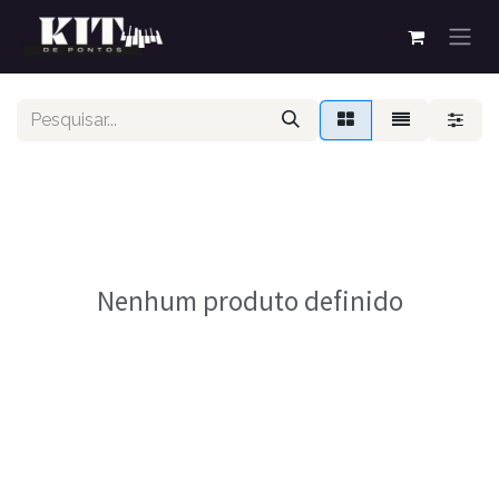
Pular para o conteúdo
Nenhum produto definido