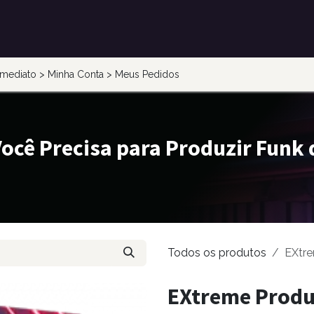
mediato > Minha Conta > Meus Pedidos
ocê Precisa para Produzir Funk
Todos os produtos
EXtre
EXtreme Produ