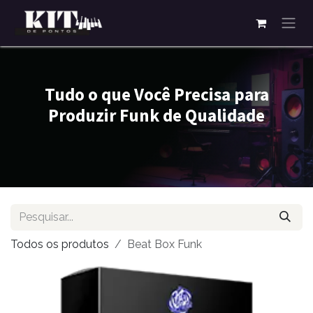
Pular para o conteúdo
Tudo o que Você Precisa para
Produzir Funk de Qualidade
Todos os produtos
Beat Box Funk